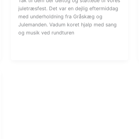
Tak til dem der deltog og støttede til vores
juletræsfest. Det var en dejlig eftermiddag
med underholdning fra Gråskæg og
Julemanden. Vadum koret hjalp med sang
og musik ved rundturen