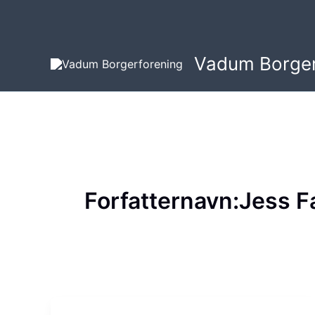
Gå
til
indholdet
Vadum Borger
Forfatternavn:Jess F