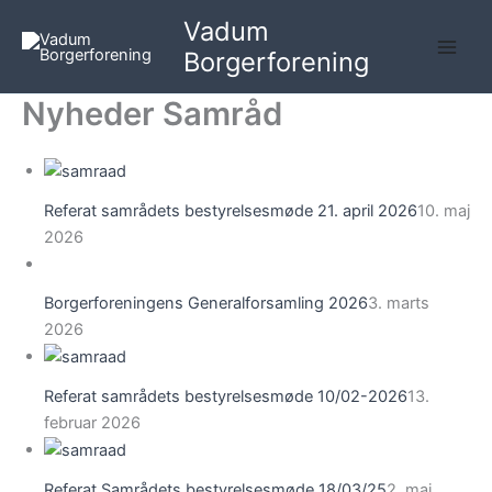
Gå
Vadum
til
Borgerforening
indholdet
Nyheder Samråd
Referat samrådets bestyrelsesmøde 21. april 2026
10. maj
2026
Borgerforeningens Generalforsamling 2026
3. marts
2026
Referat samrådets bestyrelsesmøde 10/02-2026
13.
februar 2026
Referat Samrådets bestyrelsesmøde 18/03/25
2. maj