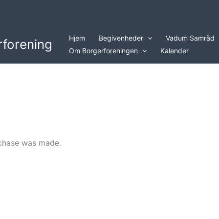
Hjem
Begivenheder
Vadum Samråd
forening
Om Borgerforeningen
Kalender
rchase was made.