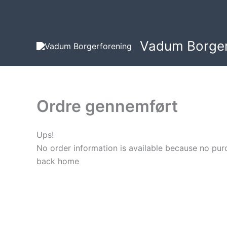
Gå
til
indholdet
Vadum Borger
Ordre gennemført
Ups!
No order information is available because no pu
back home