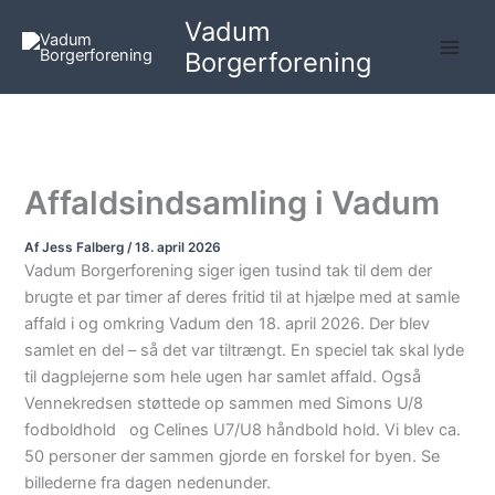
Gå
Vadum
til
Borgerforening
indholdet
Affaldsindsamling i Vadum
Af
Jess Falberg
/
18. april 2026
Vadum Borgerforening siger igen tusind tak til dem der
brugte et par timer af deres fritid til at hjælpe med at samle
affald i og omkring Vadum den 18. april 2026. Der blev
samlet en del – så det var tiltrængt. En speciel tak skal lyde
til dagplejerne som hele ugen har samlet affald. Også
Vennekredsen støttede op sammen med Simons U/8
fodboldhold og Celines U7/U8 håndbold hold. Vi blev ca.
50 personer der sammen gjorde en forskel for byen. Se
billederne fra dagen nedenunder.