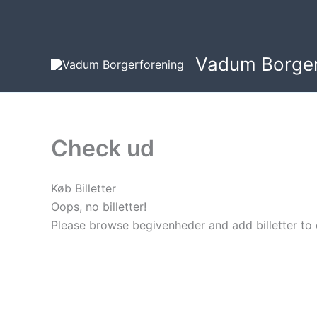
Gå
til
indholdet
Vadum Borger
Check ud
Køb Billetter
Oops, no billetter!
Please
browse begivenheder
and add billetter to