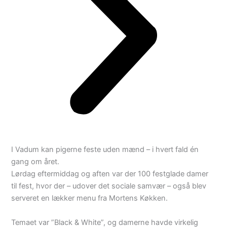
I Vadum kan pigerne feste uden mænd – i hvert fald én
gang om året.
Lørdag eftermiddag og aften var der 100 festglade damer
til fest, hvor der – udover det sociale samvær – også blev
serveret en lækker menu fra Mortens Køkken.
Temaet var ”Black & White”, og damerne havde virkelig