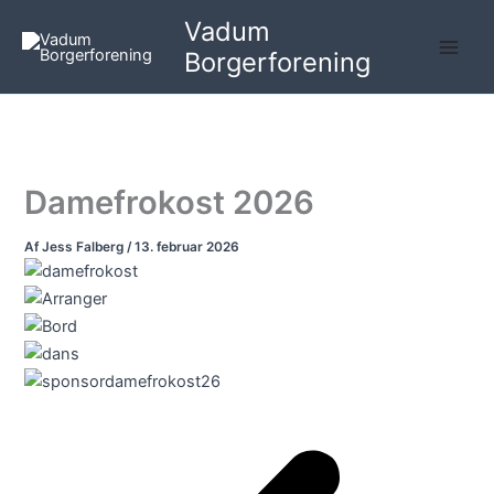
Gå
Vadum
til
Borgerforening
indholdet
Damefrokost 2026
Af
Jess Falberg
/
13. februar 2026