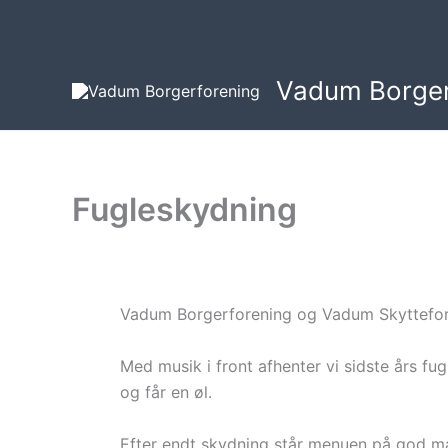
Gå
til
indholdet
Vadum Borger
Fugleskydning
Vadum Borgerforening og Vadum Skyttefore
Med musik i front afhenter vi sidste års fu
og får en øl.
Efter endt skydning står menuen på god m