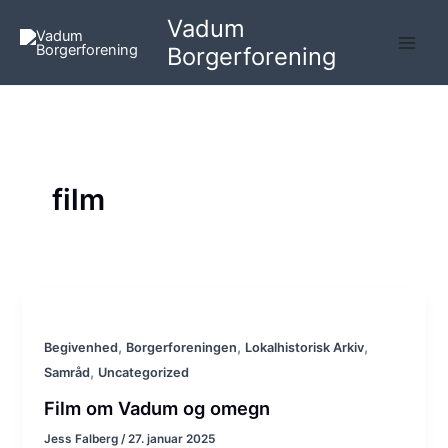
Gå
Vadum
til
Borgerforening
indholdet
film
,
,
,
Begivenhed
Borgerforeningen
Lokalhistorisk Arkiv
,
Samråd
Uncategorized
Film om Vadum og omegn
Jess Falberg
/
27. januar 2025