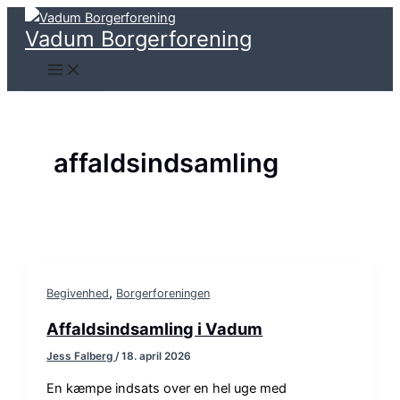
Gå
til
Vadum Borgerforening
indholdet
affaldsindsamling
,
Begivenhed
Borgerforeningen
Affaldsindsamling i Vadum
Jess Falberg
/
18. april 2026
En kæmpe indsats over en hel uge med