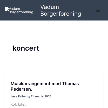
Gå
Vadum
til
Borgerforening
indholdet
koncert
Musikarrangement med Thomas
Pedersen.
Jess Falberg
/
11. marts 2026
Køb billet: