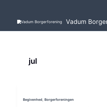
Gå
til
indholdet
Vadum Borger
jul
,
Begivenhed
Borgerforeningen