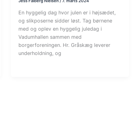
Jess Falberg Nielsen
/
7. marts 2024
En hyggelig dag hvor julen er i højsædet,
og slikposerne sidder løst. Tag børnene
med og oplev en hyggelig juledag i
Vadumhallen sammen med
borgerforeningen. Hr. Gråskæg leverer
underholdning, og