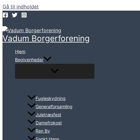
Gå til indholdet
Vadum Borgerforening
Hjem
Begivenheder
Fugleskydning
Generalforsamling
Juletræsfest
Damefrokost
Ren By
Sankt Hans