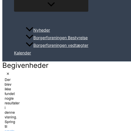
Nyheder
Borgerforeningen Bestyrelse
Borgerforeningen vedtægter
Kalender
Begivenheder
Notice
Der
blev
ikke
fundet
nogle
resultater
i
denne
visning.
Spring
til
næste