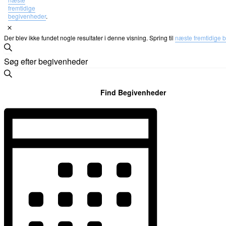
fremtidige
begivenheder
.
Notice
Der blev ikke fundet nogle resultater i denne visning. Spring til
næste fremtidige 
Begivenheder
Søg
Søgning
Skriv
efter
nøgleord.
og
begivenheder
Søg
visninger
efter
Find Begivenheder
Navigation
Begivenheder
Begivenhed
på
nøgleord.
Visninger
Navigation